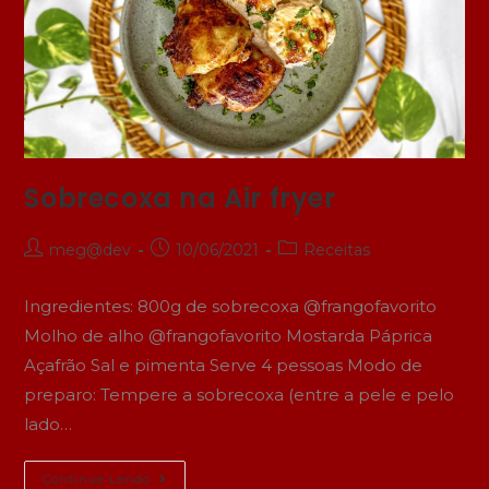
Sobrecoxa na Air fryer
meg@dev
10/06/2021
Receitas
Ingredientes: 800g de sobrecoxa @frangofavorito
Molho de alho @frangofavorito Mostarda Páprica
Açafrão Sal e pimenta Serve 4 pessoas Modo de
preparo: Tempere a sobrecoxa (entre a pele e pelo
lado…
Continue Lendo