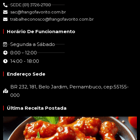
SEDE (81) 3726-2788
sac@frangofavorito.com.br
trabalheconosco@frangofavorito.com.br
Horário De Funcionamento
Segunda a Sábado
8:00 - 12:00
14:00 - 18:00
Endereço Sede
BR 232, 181, Belo Jardim, Pernambuco, cep:55155-
000
Última Receita Postada