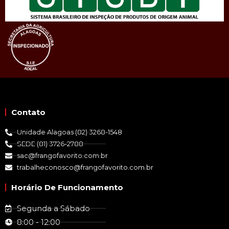
Contato
Unidade Alagoas (82) 3268-1548
SEDE (81) 3726-2788
sac@frangofavorito.com.br
trabalheconosco@frangofavorito.com.br
Horário De Funcionamento
Segunda a Sábado
8:00 - 12:00